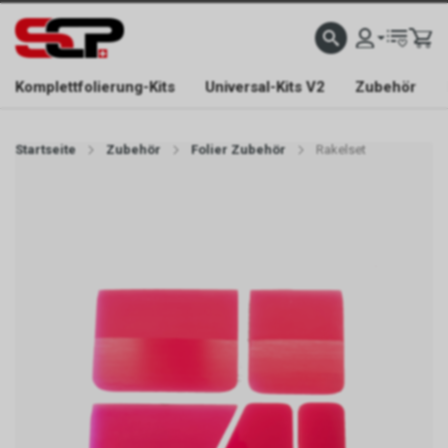
EFONISCH ERREICHBAR NUR WÄHREND DER ÖFFNUNGSZEITEN.
GRATIS VERSAND AB 
Komplettfolierung-Kits
Universal-Kits V2
Zubehör
Startseite
Zubehör
Folier Zubehör
Rakelset