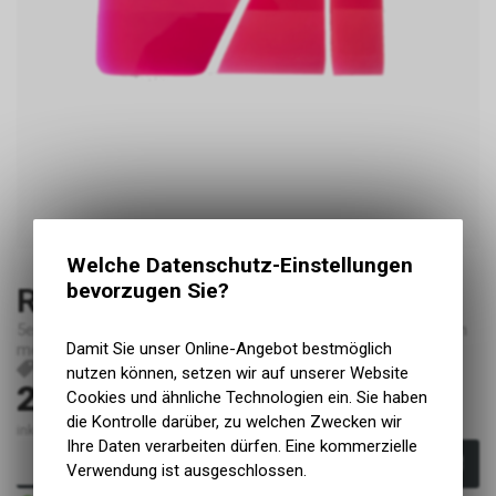
Welche Datenschutz-Einstellungen
bevorzugen Sie?
Rakelset
5er-Set Profirakel. Empfohlen wenn jemand öfters foliert. Man
Damit Sie unser Online-Angebot bestmöglich
merkt den Unterschied ziemlich deutlich.
P236
nutzen können, setzen wir auf unserer Website
29.90
Cookies und ähnliche Technologien ein. Sie haben
CHF
die Kontrolle darüber, zu welchen Zwecken wir
inkl. MwSt., zzgl. Versandkosten
Ihre Daten verarbeiten dürfen. Eine kommerzielle
In den Warenkorb
Verwendung ist ausgeschlossen.
Sofort verfügbar