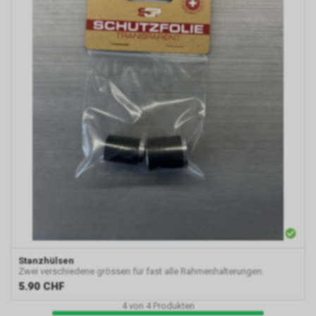
Stanzhülsen
Zwei verschiedene grössen für fast alle Rahmenhalterungen.
5.90
CHF
4
von
4
Produkten