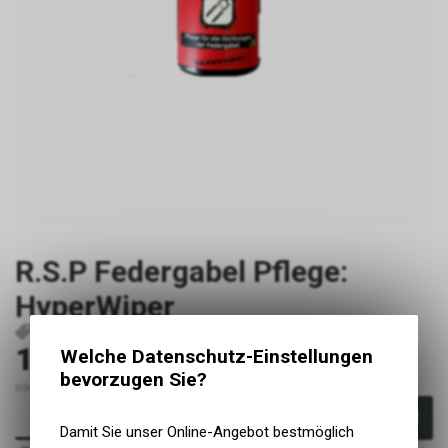
R.S.P Federgabel Pflege:
HyperWiper
P253
9120050150676
13.00
Welche Datenschutz-Einstellungen
CHF
bevorzugen Sie?
inkl. MwSt., zzgl. Versandkosten
In den Warenkorb
Damit Sie unser Online-Angebot bestmöglich
Sofort verfügbar