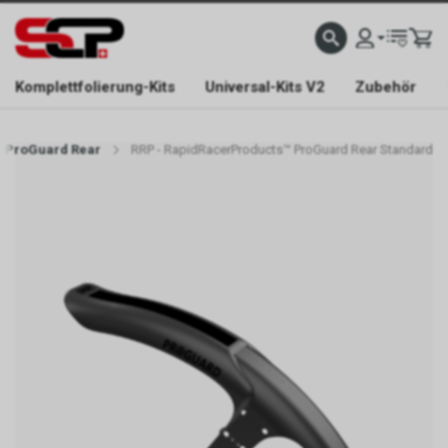
EFONISCH ERREICHBAR NUR WÄHREND DER ÖFFNUNGSZEITEN.
GRATIS VERSAND AB 
Komplettfolierung-Kits
Universal-Kits V2
Zubehör
™ ProGuard Rear
RRP - RapidRacerProducts™ ProGuard Rear Standard