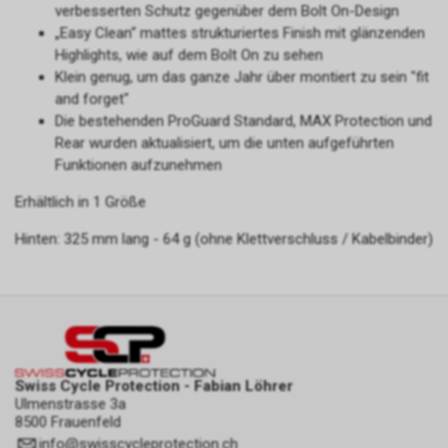
verbesserten Schutz gegenüber dem Bolt On-Design
„Easy Clean“ mattes strukturiertes Finish mit glänzenden
Highlights, wie auf dem Bolt On zu sehen
Klein genug, um das ganze Jahr über montiert zu sein "fit
and forget"
Die bestehenden ProGuard Standard, MAX Protection und
Rear wurden aktualisiert, um die unten aufgeführten
Funktionen aufzunehmen
Erhältlich in 1 Größe
Hinten: 325 mm lang - 64 g (ohne Klettverschluss / Kabelbinder)
Swiss Cycle Protection - Fabian Löhrer
Ulmenstrasse 3a
8500 Frauenfeld
info
@
swisscycleprotection.ch