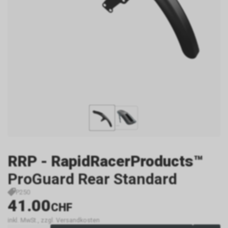
RRP - RapidRacerProducts™
ProGuard Rear Standard
P250
41.00
CHF
inkl. MwSt., zzgl. Versandkosten