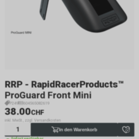
RRP - RapidRacerProducts™
ProGuard Front Mini
P249
604565082619
38.00
CHF
inkl. MwSt., zzgl. Versandkosten
In den Warenkorb
Sofort verfügbar