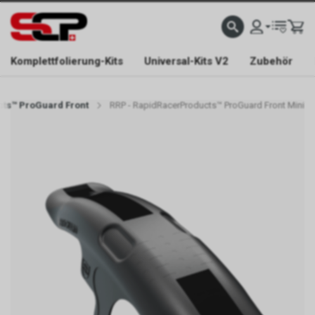
EFONISCH ERREICHBAR NUR WÄHREND DER ÖFFNUNGSZEITEN.
GRATIS VERSAND AB 
Komplettfolierung-Kits
Universal-Kits V2
Zubehör
cts™ ProGuard Front
RRP - RapidRacerProducts™ ProGuard Front Mini