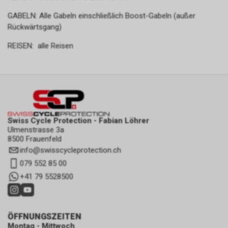
GABELN: Alle Gabeln einschließlich Boost-Gabeln (außer
Rückwärtsgang)
REISEN: alle Reisen
Swiss Cycle Protection - Fabian Löhrer
Ulmenstrasse 3a
8500 Frauenfeld
info
@
swisscycleprotection.ch
079 552 85 00
+41 79 5528500
ÖFFNUNGSZEITEN
Montag - Mittwoch