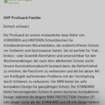
Versand
UVP ProGuard-Familie
Einfach schwarz
Der ProGuard ist unsere erstaunliche neue Reihe von
VORDEREN und HINTEREN Schutzblechen für
Scheibenbremsen-Mountainbikes, die unübertroffenen Schutz
vor Schlamm und Spritzwasser bieten. Sie ist perfekt für Trail-,
Enduro- oder Downhill-Rennfahrer und unverzichtbar für den
Wochenendkrieger, der nach dem allerbesten Schutz sucht.
Unsere Konstruktionsabsicht bestand darin, die Reifenfreiheit
zu erhöhen, die Passform zu verbessern und die bei dieser Art
von Kotflügeln auftretenden Probleme mit der Verstopfung
durch Schlamm zu reduzieren. Der MINI bietet ein sehr
kompaktes Design für ganzjährigen Schutz. Der STANDARD
bietet hervorragenden Schutz in einem kürzeren, kompakteren
Design, während die längere MAX PROTECTION-Version (21
mm länger vorne als der STANDARD und 68 mm länger hinten)