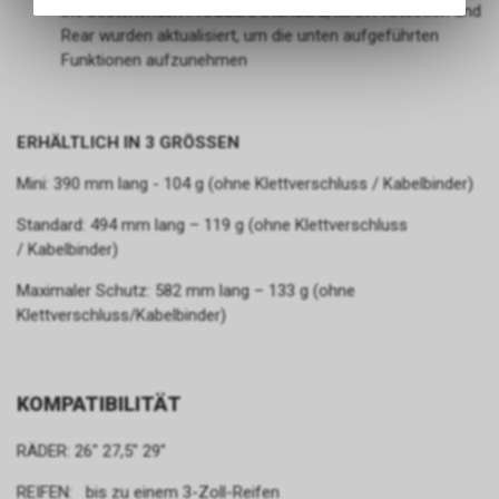
Angebots, wie die Verwendung
Die bestehenden ProGuard Standard, MAX Protection und
des Warenkorbs, zu
Rear wurden aktualisiert, um die unten aufgeführten
ermöglichen. Bitte beachten Sie,
Funktionen aufzunehmen
dass die gespeicherten Daten
keinerlei Rückschlüsse auf Ihre
persönlichen Informationen
zulassen.
ERHÄLTLICH IN 3 GRÖSSEN
Mini: 390 mm lang - 104 g (ohne Klettverschluss / Kabelbinder)
Standard: 494 mm lang – 119 g (ohne Klettverschluss
/ Kabelbinder)
Maximaler Schutz: 582 mm lang – 133 g (ohne
Klettverschluss/Kabelbinder)
KOMPATIBILITÄT
RÄDER: 26" 27,5" 29"
REIFEN: bis zu einem 3-Zoll-Reifen