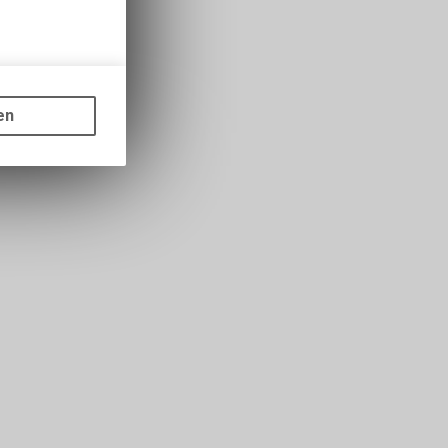
gen auf
ots, wie die
en
ass die
nformationen