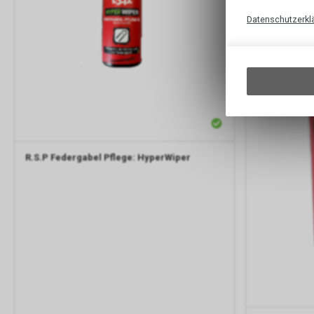
Datenschutzerkl
R.S.P Federgabel Pflege: HyperWiper