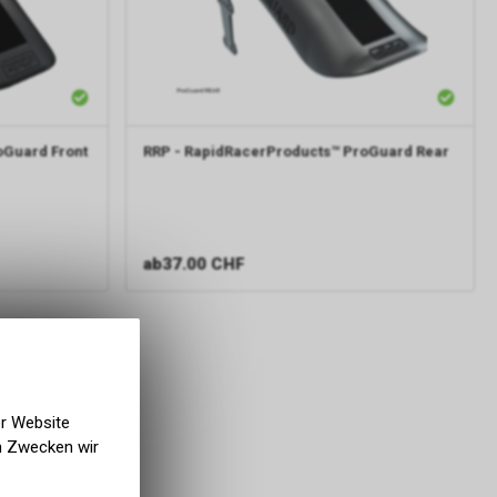
oGuard Front
RRP - RapidRacerProducts™
ProGuard Rear
ab
37.00 CHF
er Website
en Zwecken wir