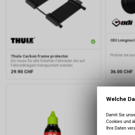
ODI
Longneck
Probier sie au
Thule
Carbon frame protector
Ein muss für alle folierten Fahrräder die auf
Fahrradträgern transportiert werden.
29.90
CHF
36.00
CHF
Welche Da
Damit Sie uns
Cookies und äh
Ihre Daten ver