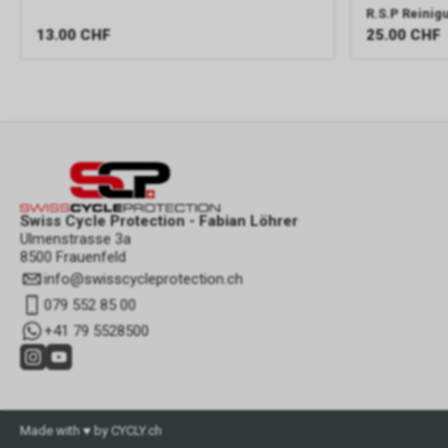
R.S.P Reinig
13.00
CHF
25.00
CHF
Swiss Cycle Protection - Fabian Löhrer
Ulmenstrasse 3a
8500 Frauenfeld
info
@
swisscycleprotection.ch
079 552 85 00
+41 79 5528500
Made with ♥ by CYCLY.ch