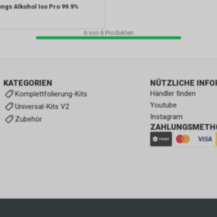
ungs Alkohol Iso Pro 99.9%
6
von
6
Produkten
KATEGORIEN
NÜTZLICHE INF
Händler finden
Komplettfolierung-Kits
Youtube
Universal-Kits V2
Instagram
Zubehör
ZAHLUNGSMETH