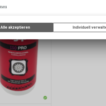
ärung
Technische Funktionen
Wir erfassen und speichern bestimmte Interaktionen und Einstellun
Ihrem Gerät, um die grundlegenden Funktionen unseres Online-Angeb
Alle akzeptieren
Individuell verwalt
Verwendung des Warenkorbs, zu ermöglichen. Bitte beachten Sie, d
gespeicherten Daten keinerlei Rückschlüsse auf Ihre persönlichen I
zulassen.