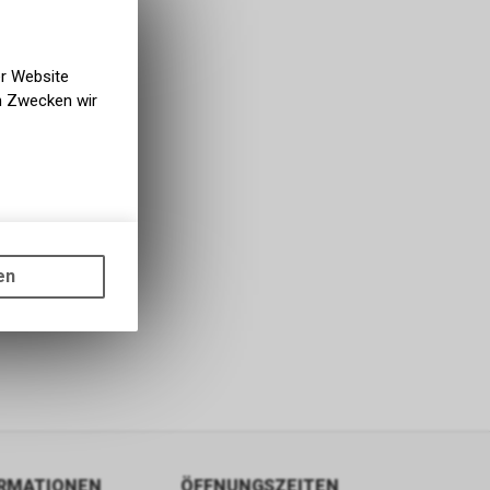
er Website
en Zwecken wir
gen auf
ots, wie die
en
ass die
nformationen
ORMATIONEN
ÖFFNUNGSZEITEN