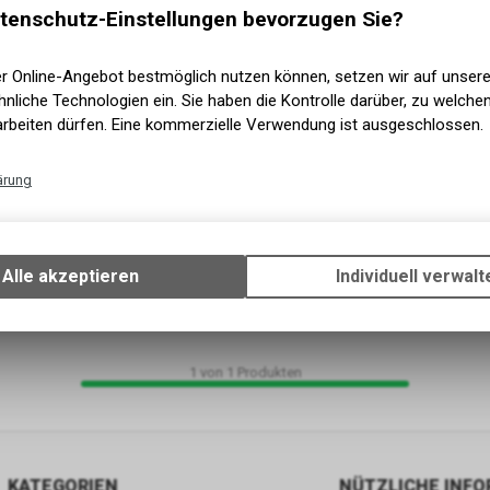
tenschutz-Einstellungen bevorzugen Sie?
er Online-Angebot bestmöglich nutzen können, setzen wir auf unser
nliche Technologien ein. Sie haben die Kontrolle darüber, zu welch
arbeiten dürfen. Eine kommerzielle Verwendung ist ausgeschlossen.
ärung
Technische Funktionen
Wir erfassen und speichern bestimmte Interaktionen und Einstellun
Ihrem Gerät, um die grundlegenden Funktionen unseres Online-Angeb
Alle akzeptieren
Individuell verwalt
Verwendung des Warenkorbs, zu ermöglichen. Bitte beachten Sie, d
gespeicherten Daten keinerlei Rückschlüsse auf Ihre persönlichen I
zulassen.
1
von
1
Produkten
KATEGORIEN
NÜTZLICHE INF