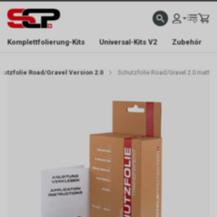
EFONISCH ERREICHBAR NUR WÄHREND DER ÖFFNUNGSZEITEN.
GRATIS VERSAND AB 
Komplettfolierung-Kits
Universal-Kits V2
Zubehör
hutzfolie Road/Gravel Version 2.0
Schutzfolie Road/Gravel 2.0 matt