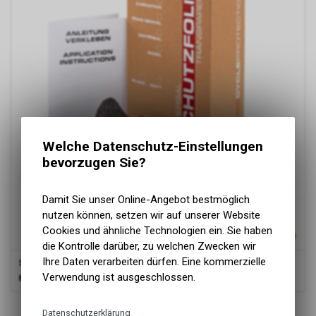
Welche Datenschutz-Einstellungen
bevorzugen Sie?
Damit Sie unser Online-Angebot bestmöglich
nutzen können, setzen wir auf unserer Website
Cookies und ähnliche Technologien ein. Sie haben
die Kontrolle darüber, zu welchen Zwecken wir
Ihre Daten verarbeiten dürfen. Eine kommerzielle
Swiss Cycle Protection Schutzfolie Road/Gravel Version 2.0
Verwendung ist ausgeschlossen.
69.90
CHF
1
von
1
Produkten
Datenschutzerklärung