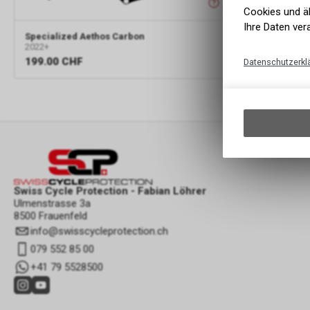
Cookies und äh
Ihre Daten ver
Specialized Aethos Carbon
2022+
199.00
CHF
Datenschutzerkl
Swiss Cycle Protection - Fabian Löhrer
Ulmenstrasse 3a
8500 Frauenfeld
info
@
swisscycleprotection.ch
079 552 85 00
+41 79 5528500