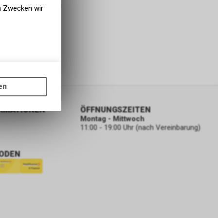
en Zwecken wir
gen auf
ots, wie die
en
ass die
nformationen
ORMATIONEN
ÖFFNUNGSZEITEN
Montag - Mittwoch
11:00 - 19:00 Uhr (nach Vereinbarung)
ODEN