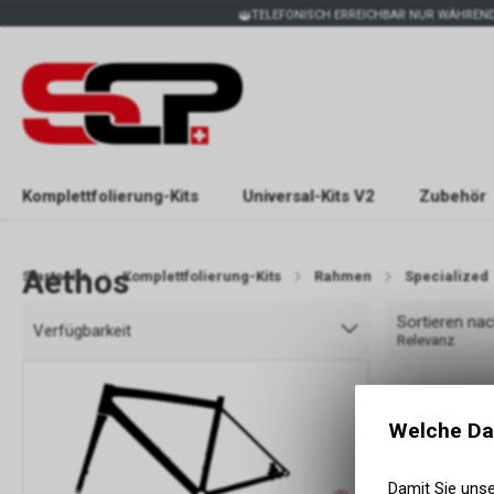
TELEFONISCH ERREICHBAR NUR WÄHREND
Komplettfolierung-Kits
Universal-Kits V2
Zubehör
Aethos
Startseite
Komplettfolierung-Kits
Rahmen
Specialized
Sortieren na
Verfügbarkeit
Relevanz
Welche Da
Damit Sie uns