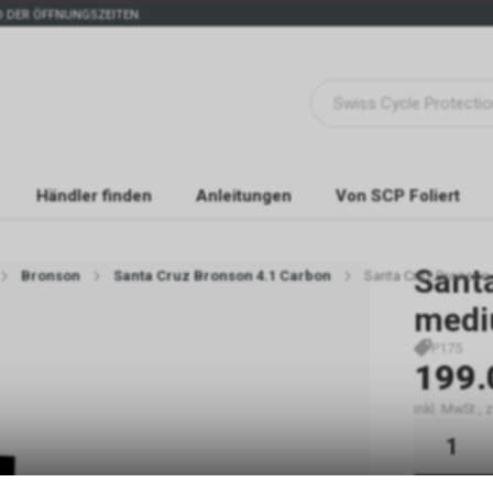
 DER ÖFFNUNGSZEITEN.
Händler finden
Anleitungen
Von SCP Foliert
Sant
Bronson
Santa Cruz Bronson 4.1 Carbon
Santa Cruz Bronson
medi
P175
199.
inkl. MwSt.,
Sofort 