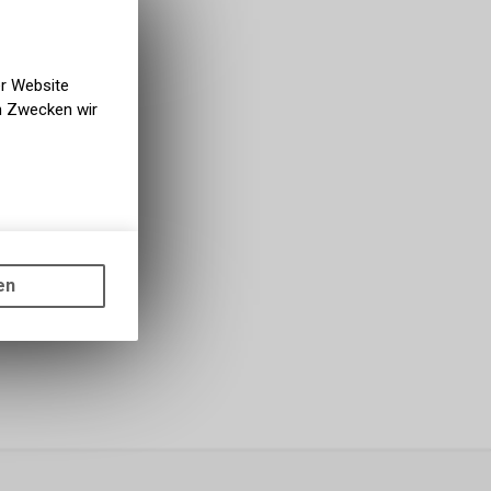
er Website
en Zwecken wir
gen auf
ots, wie die
en
ass die
nformationen