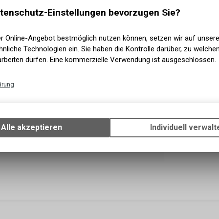
Versand
tenschutz-Einstellungen bevorzugen Sie?
er Online-Angebot bestmöglich nutzen können, setzen wir auf unser
nliche Technologien ein. Sie haben die Kontrolle darüber, zu welch
arbeiten dürfen. Eine kommerzielle Verwendung ist ausgeschlossen.
ärung
Technische Funktionen
Wir erfassen und speichern bestimmte Interaktionen und Einstellun
Ihrem Gerät, um die grundlegenden Funktionen unseres Online-Angeb
Alle akzeptieren
Individuell verwalt
Verwendung des Warenkorbs, zu ermöglichen. Bitte beachten Sie, d
gespeicherten Daten keinerlei Rückschlüsse auf Ihre persönlichen I
zulassen.