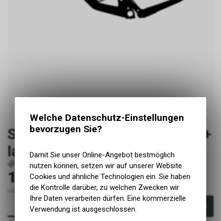
Welche Datenschutz-Einstellungen
bevorzugen Sie?
Santa Cruz Bronson 4.1 2023+
large glanz
Damit Sie unser Online-Angebot bestmöglich
P172
nutzen können, setzen wir auf unserer Website
199.00
Cookies und ähnliche Technologien ein. Sie haben
CHF
die Kontrolle darüber, zu welchen Zwecken wir
inkl. MwSt., zzgl. Versandkosten
Ihre Daten verarbeiten dürfen. Eine kommerzielle
In den Warenkorb
Verwendung ist ausgeschlossen.
Nicht verfügbar