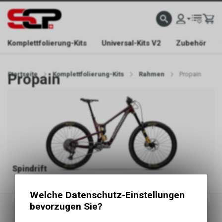
EFONISCH ERREICHBAR NUR WÄHREND DER ÖFFNUNGSZEITEN.
GRATIS VERSAND AB 
Komplettfolierung-Kits
Universal-Kits V2
Zubehör
Startseite
Propain
Komplettfolierung-Kits
Rahmen
Propain
Spindrift
Welche Datenschutz-Einstellungen
bevorzugen Sie?