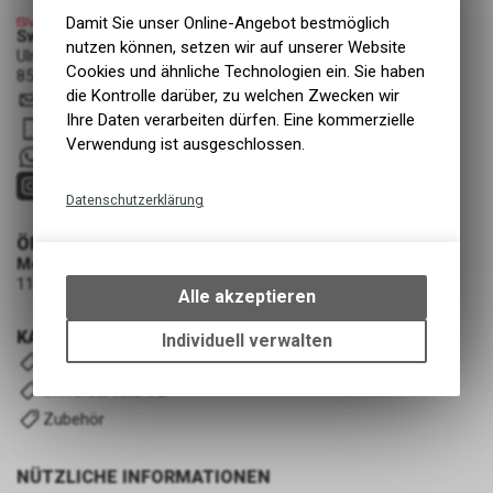
Damit Sie unser Online-Angebot bestmöglich
Swiss Cycle Protection - Fabian Löhrer
nutzen können, setzen wir auf unserer Website
Ulmenstrasse 3a
Cookies und ähnliche Technologien ein. Sie haben
8500 Frauenfeld
die Kontrolle darüber, zu welchen Zwecken wir
info
@
swisscycleprotection.ch
Ihre Daten verarbeiten dürfen. Eine kommerzielle
079 552 85 00
Verwendung ist ausgeschlossen.
+41 79 5528500
Datenschutzerklärung
Technische Funktionen
ÖFFNUNGSZEITEN
Montag - Mittwoch
Wir erfassen und speichern
11:00 - 19:00 Uhr (nach Vereinbarung)
bestimmte Interaktionen und
Alle akzeptieren
Einstellungen auf Ihrem Gerät,
um die grundlegenden
KATEGORIEN
Individuell verwalten
Funktionen unseres Online-
Komplettfolierung-Kits
Angebots, wie die Verwendung
Universal-Kits V2
des Warenkorbs, zu
Zubehör
ermöglichen. Bitte beachten Sie,
dass die gespeicherten Daten
keinerlei Rückschlüsse auf Ihre
NÜTZLICHE INFORMATIONEN