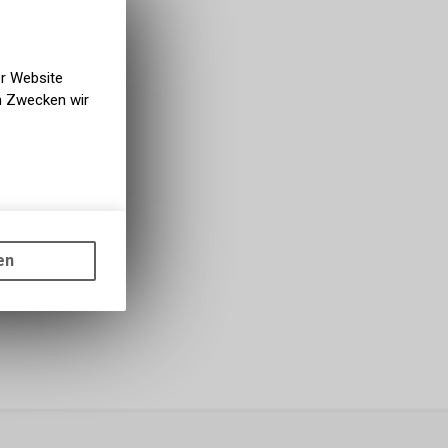
er Website
en Zwecken wir
gen auf
ots, wie die
en
ass die
nformationen