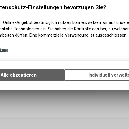
Versand
tenschutz-Einstellungen bevorzugen Sie?
er Online-Angebot bestmöglich nutzen können, setzen wir auf unser
nliche Technologien ein. Sie haben die Kontrolle darüber, zu welch
arbeiten dürfen. Eine kommerzielle Verwendung ist ausgeschlossen.
ärung
Technische Funktionen
Wir erfassen und speichern bestimmte Interaktionen und Einstellun
Ihrem Gerät, um die grundlegenden Funktionen unseres Online-Angeb
Alle akzeptieren
Individuell verwalt
Verwendung des Warenkorbs, zu ermöglichen. Bitte beachten Sie, d
gespeicherten Daten keinerlei Rückschlüsse auf Ihre persönlichen I
zulassen.