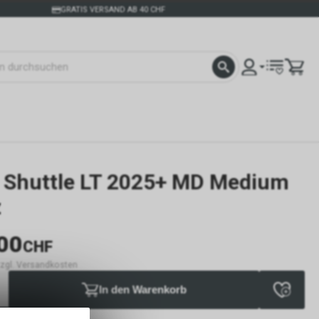
GRATIS VERSAND AB 40 CHF
t Shuttle LT 2025+ MD Medium
z
00
CHF
 zzgl. Versandkosten
In den Warenkorb
verfügbar