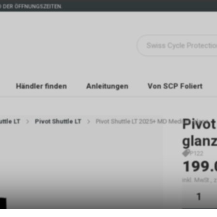
 DER ÖFFNUNGSZEITEN.
Händler finden
Anleitungen
Von SCP Foliert
Pivo
ttle LT
Pivot Shuttle LT
Pivot Shuttle LT 2025+ MD Medium glanz
glan
P122
199.
inkl. MwSt.,
Sofort 