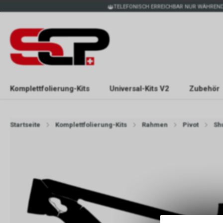
TELEFONISCH ERREICHBAR NUR WÄHREND
Komplettfolierung-Kits
Universal-Kits V2
Zubehör
Startseite
Komplettfolierung-Kits
Rahmen
Pivot
Shu