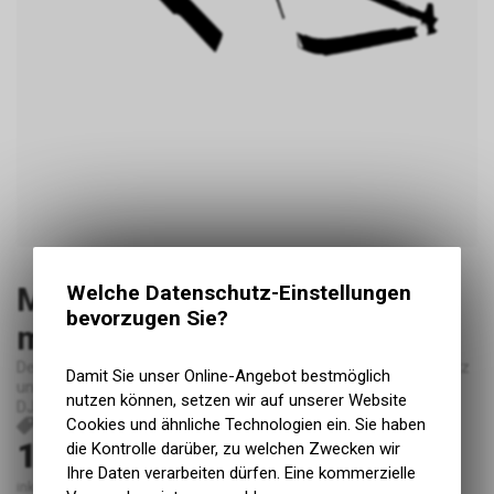
Megamo Reason DJI Carbon
Welche Datenschutz-Einstellungen
bevorzugen Sie?
medium glanz (essential)
Der Essential-Kit beinhaltet: Oberrohr, Unterrohr, Sattelrohr, Sitz
Damit Sie unser Online-Angebot bestmöglich
und Kettenstreben perfekt passend für das Megamo Reason
nutzen können, setzen wir auf unserer Website
DJI Carbon.
Cookies und ähnliche Technologien ein. Sie haben
P239
149.00
die Kontrolle darüber, zu welchen Zwecken wir
CHF
Ihre Daten verarbeiten dürfen. Eine kommerzielle
inkl. MwSt., zzgl. Versandkosten