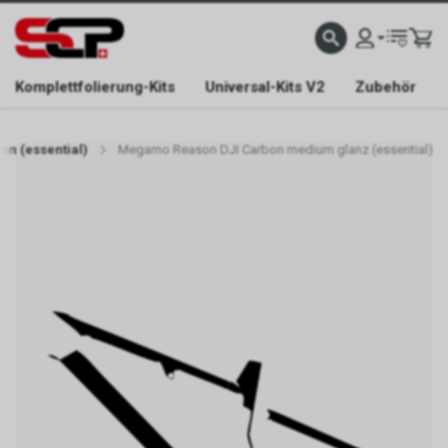
EFONISCH ERREICHBAR NUR WÄHREND DER ÖFFNUNGSZEITEN.
GRATIS VERSAND AB 
Komplettfolierung-Kits
Universal-Kits V2
Zubehör
n (essential)
Megamo Reason DJI Carbon medium glanz (essential)