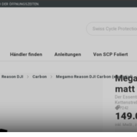
 DER ÖFFNUNGSZEITEN.
Händler finden
Anleitungen
Von SCP Foliert
Mega
Reason DJI
Carbon
Megamo Reason DJI Carbon (essential)
matt 
Der Essenti
Kettenstre
P242
149.
inkl. MwSt.,