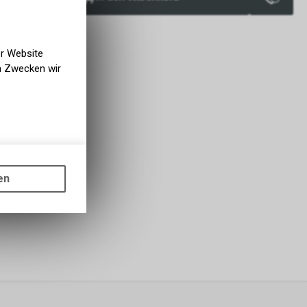
verfügbar
er Website
en Zwecken wir
gen auf
ots, wie die
en
ass die
nformationen