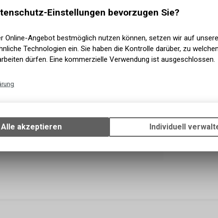
tenschutz-Einstellungen bevorzugen Sie?
Sofort 
Versand
er Online-Angebot bestmöglich nutzen können, setzen wir auf unser
nliche Technologien ein. Sie haben die Kontrolle darüber, zu welch
arbeiten dürfen. Eine kommerzielle Verwendung ist ausgeschlossen.
ärung
Technische Funktionen
Wir erfassen und speichern bestimmte Interaktionen und Einstellun
Ihrem Gerät, um die grundlegenden Funktionen unseres Online-Angeb
Alle akzeptieren
Individuell verwalt
Verwendung des Warenkorbs, zu ermöglichen. Bitte beachten Sie, d
gespeicherten Daten keinerlei Rückschlüsse auf Ihre persönlichen I
zulassen.