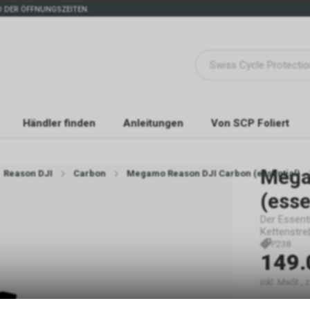
 DER ÖFFNUNGSZEITEN.
Händler finden
Anleitungen
Von SCP Foliert
Mega
Reason DJI
Carbon
Megamo Reason DJI Carbon (essential)
(esse
Der Essenti
Kettenstre
P238
149.
inkl. MwSt.,