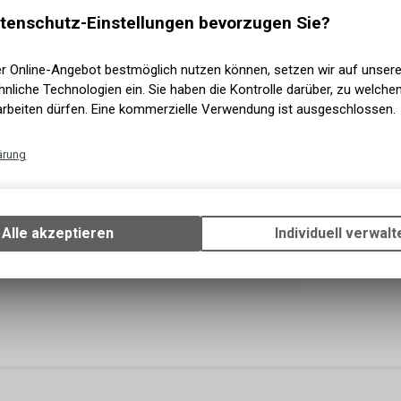
tenschutz-Einstellungen bevorzugen Sie?
Sofort 
Versand
er Online-Angebot bestmöglich nutzen können, setzen wir auf unser
nliche Technologien ein. Sie haben die Kontrolle darüber, zu welch
arbeiten dürfen. Eine kommerzielle Verwendung ist ausgeschlossen.
ärung
Technische Funktionen
Wir erfassen und speichern bestimmte Interaktionen und Einstellun
Ihrem Gerät, um die grundlegenden Funktionen unseres Online-Angeb
Alle akzeptieren
Individuell verwalt
Verwendung des Warenkorbs, zu ermöglichen. Bitte beachten Sie, d
gespeicherten Daten keinerlei Rückschlüsse auf Ihre persönlichen I
zulassen.