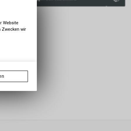
verfügbar
er Website
en Zwecken wir
gen auf
ots, wie die
en
ass die
nformationen