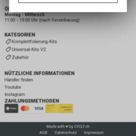
Funktionen unseres Online-
Angebots, wie die Verwendung
ÖFFNUNGSZEITEN
Montag - Mittwoch
des Warenkorbs, zu
11:00 - 19:00 Uhr (nach Vereinbarung)
ermöglichen. Bitte beachten Sie,
dass die gespeicherten Daten
keinerlei Rückschlüsse auf Ihre
KATEGORIEN
persönlichen Informationen
Komplettfolierung-Kits
zulassen.
Universal-Kits V2
Zubehör
NÜTZLICHE INFORMATIONEN
Händler finden
Youtube
Instagram
ZAHLUNGSMETHODEN
Made with ♥ by CYCLY.ch
AGB
Datenschutz
Impressum