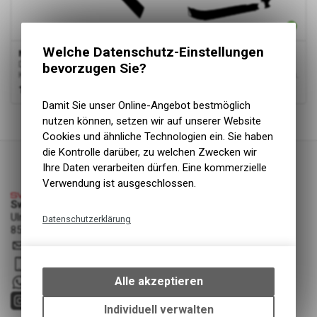
Welche Datenschutz-Einstellungen
Megamo Reason DJI Carbon (essential)
Der Essential-Kit beinhaltet: Oberrohr, Unterrohr, Sattelrohr, Sitz und
bevorzugen Sie?
Kettenstreben perfekt passend für das Megamo Reason DJI Carbon.
149.00
CHF
Damit Sie unser Online-Angebot bestmöglich
1
von
1
Produkten
nutzen können, setzen wir auf unserer Website
Cookies und ähnliche Technologien ein. Sie haben
die Kontrolle darüber, zu welchen Zwecken wir
Ihre Daten verarbeiten dürfen. Eine kommerzielle
Verwendung ist ausgeschlossen.
Swiss Cycle Protection - Fabian Löhrer
Ulmenstrasse 3a
Datenschutzerklärung
8500 Frauenfeld
Technische Funktionen
info
@
swisscycleprotection.ch
Wir erfassen und speichern
079 552 85 00
bestimmte Interaktionen und
Alle akzeptieren
+41 79 5528500
Einstellungen auf Ihrem Gerät,
um die grundlegenden
Individuell verwalten