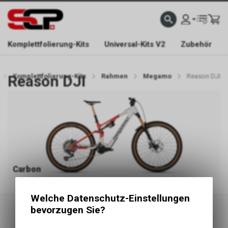
EFONISCH ERREICHBAR NUR WÄHREND DER ÖFFNUNGSZEITEN.
GRATIS VERSAND AB 
Komplettfolierung-Kits
Universal-Kits V2
Zubehör
Reason DJI
Komplettfolierung-Kits
Rahmen
Megamo
Reason DJI
Carbon
Welche Datenschutz-Einstellungen
bevorzugen Sie?