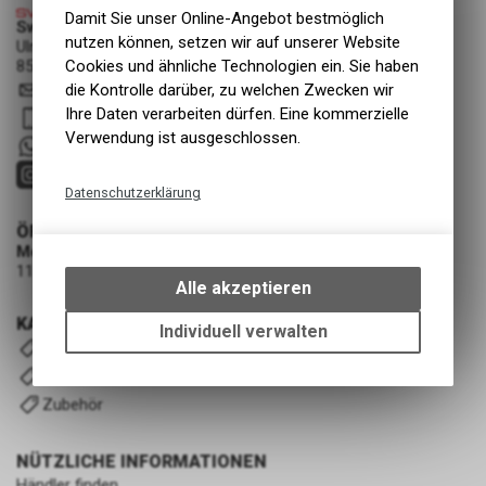
Damit Sie unser Online-Angebot bestmöglich
Swiss Cycle Protection - Fabian Löhrer
nutzen können, setzen wir auf unserer Website
Ulmenstrasse 3a
8500 Frauenfeld
Cookies und ähnliche Technologien ein. Sie haben
info
@
swisscycleprotection.ch
die Kontrolle darüber, zu welchen Zwecken wir
Ihre Daten verarbeiten dürfen. Eine kommerzielle
079 552 85 00
Verwendung ist ausgeschlossen.
+41 79 5528500
Datenschutzerklärung
Technische Funktionen
ÖFFNUNGSZEITEN
Montag - Mittwoch
Wir erfassen und speichern
11:00 - 19:00 Uhr (nach Vereinbarung)
bestimmte Interaktionen und
Alle akzeptieren
Einstellungen auf Ihrem Gerät,
KATEGORIEN
um die grundlegenden
Individuell verwalten
Komplettfolierung-Kits
Funktionen unseres Online-
Angebots, wie die Verwendung
Universal-Kits V2
des Warenkorbs, zu
Zubehör
ermöglichen. Bitte beachten Sie,
dass die gespeicherten Daten
NÜTZLICHE INFORMATIONEN
keinerlei Rückschlüsse auf Ihre
Händler finden
persönlichen Informationen