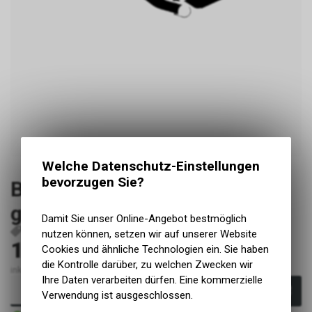
Welche Datenschutz-Einstellungen
bevorzugen Sie?
Bixs Pace Carbon 2023 large
glanz
Damit Sie unser Online-Angebot bestmöglich
P84
nutzen können, setzen wir auf unserer Website
199.00
Cookies und ähnliche Technologien ein. Sie haben
CHF
die Kontrolle darüber, zu welchen Zwecken wir
inkl. MwSt., zzgl. Versandkosten
Ihre Daten verarbeiten dürfen. Eine kommerzielle
In den Warenkorb
Verwendung ist ausgeschlossen.
Sofort verfügbar