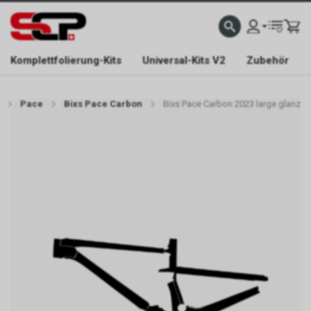
EFONISCH ERREICHBAR NUR WÄHREND DER ÖFFNUNGSZEITEN.
GRATIS VERSAND AB 
Komplettfolierung-Kits
Universal-Kits V2
Zubehör
Pace
Bixs Pace Carbon
Bixs Pace Carbon 2023 large glanz